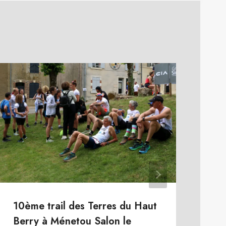
10ème trail des Terres du Haut
Pr
Berry à Ménetou Salon le
Publ