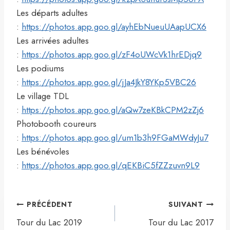
Les départs adultes
:
https://photos.app.goo.gl/ayhEbNueuUAapUCX6
Les arrivées adultes
:
https://photos.app.goo.gl/zF4oUWcVk1hrEDjq9
Les podiums
:
https://photos.app.goo.gl/jJa4JkY8YKp5VBC26
Le village TDL
:
https://photos.app.goo.gl/aQw7zeKBkCPM2zZj6
Photobooth coureurs
:
https://photos.app.goo.gl/um1b3h9FGaMWdyJu7
Les bénévoles
:
https://photos.app.goo.gl/qEKBiC5fZZzuvn9L9
Navigation
PRÉCÉDENT
SUIVANT
de
Tour du Lac 2019
Tour du Lac 2017